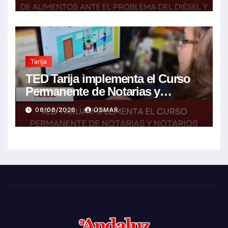
encarecimiento de insumos
agrícolas
Tarija
TED Tarija implementa el Curso
Permanente de Notarias y
Notarios Electorales 2026
06/08/2026
OSMAR