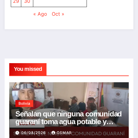
29
30
« Ago
Oct »
You missed
Bolivia
Señalan que ninguna comunidad
guaraní toma agua potable y
piden realizar un Foro para
06/08/2026
OSMAR
resolver la problemática