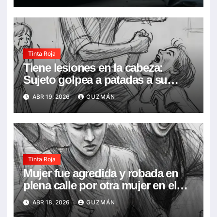
Tinta Roja
Tiene lesiones en la cabeza:
Sujeto golpea a patadas a su
concubina en frente de su hija de
ABR 19, 2026
GUZMÁN
7 años, la acusó de infidelidad
Tinta Roja
Mujer fue agredida y robada en
plena calle por otra mujer en el
Barrio Narciso Campero
ABR 18, 2026
GUZMÁN