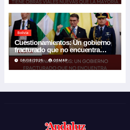
Bolivia
Cuestionamientos: Un gobierno
fracturado que no encuentra
soluciones a la crisis
08/08/2026
OSMAR