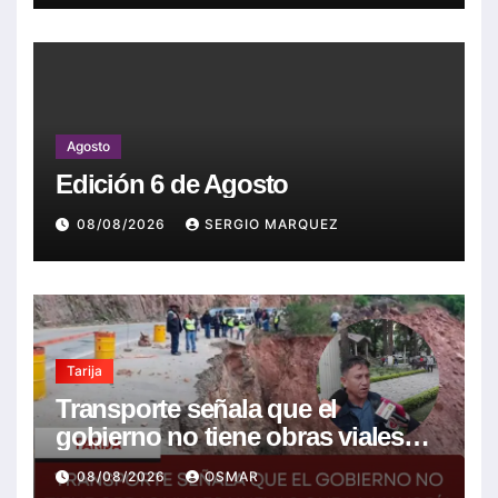
Agosto
Edición 6 de Agosto
08/08/2026
SERGIO MARQUEZ
Tarija
Transporte señala que el
gobierno no tiene obras viales
nuevas que la mayoría son de la
08/08/2026
OSMAR
anterior gestión