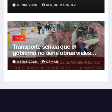
08/08/2026
SERGIO MARQUEZ
Tarija
Transporte señala que el
gobierno no tiene obras viales
nuevas que la mayoría son de la
08/08/2026
OSMAR
anterior gestión