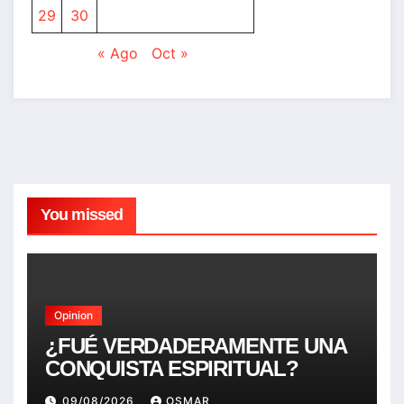
29
30
« Ago
Oct »
You missed
Opinion
¿FUÉ VERDADERAMENTE UNA
CONQUISTA ESPIRITUAL?
09/08/2026
OSMAR