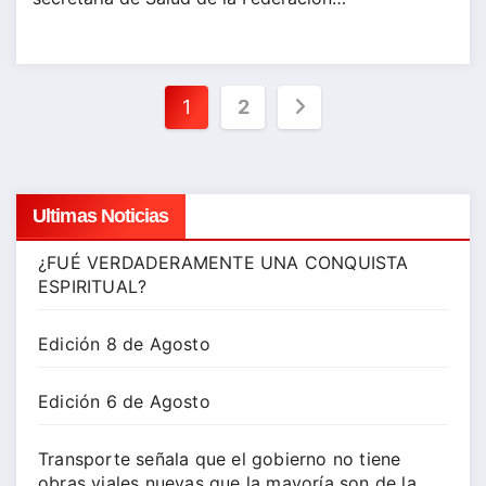
Paginación
1
2
de
entradas
Ultimas Noticias
¿FUÉ VERDADERAMENTE UNA CONQUISTA
ESPIRITUAL?
Edición 8 de Agosto
Edición 6 de Agosto
Transporte señala que el gobierno no tiene
obras viales nuevas que la mayoría son de la