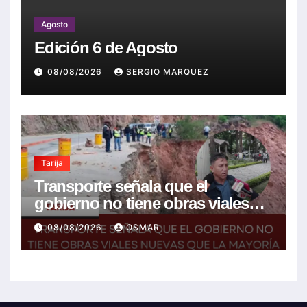
Agosto
Edición 6 de Agosto
08/08/2026
SERGIO MARQUEZ
Tarija
Transporte señala que el
gobierno no tiene obras viales
nuevas que la mayoría son de la
08/08/2026
OSMAR
anterior gestión