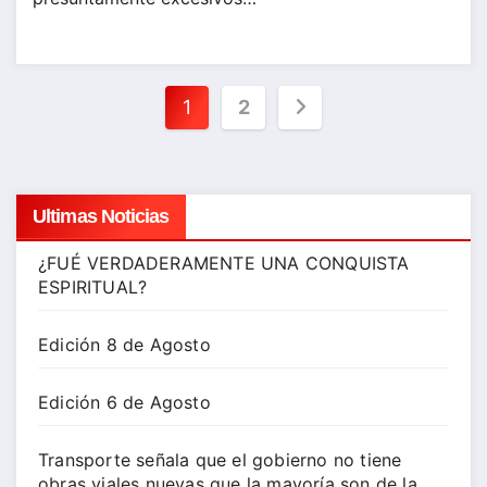
Paginación
1
2
de
entradas
Ultimas Noticias
¿FUÉ VERDADERAMENTE UNA CONQUISTA
ESPIRITUAL?
Edición 8 de Agosto
Edición 6 de Agosto
Transporte señala que el gobierno no tiene
obras viales nuevas que la mayoría son de la