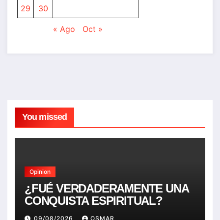
29
30
« Ago
Oct »
You missed
Opinion
¿FUÉ VERDADERAMENTE UNA
CONQUISTA ESPIRITUAL?
09/08/2026
OSMAR