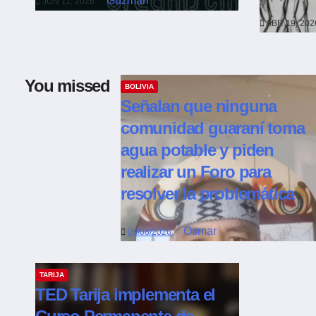
Guzmán
JUN 11, 2026
ABR 19, 20
You missed
BOLIVIA
Señalan que ninguna
comunidad guaraní toma
agua potable y piden
realizar un Foro para
resolver la problemática
Osmar
06/08/2026
TARIJA
TED Tarija implementa el