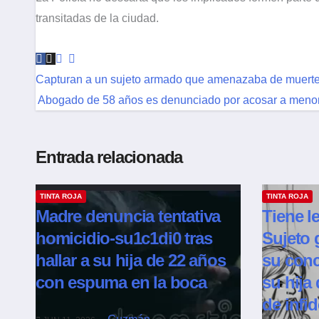
transitadas de la ciudad.
Capturan a un sujeto armado que amenazaba de muerte 
Abogado de 58 años es denunciado por acosar a menor 
Entrada relacionada
TINTA ROJA
TINTA ROJA
Madre denuncia tentativa
Tiene l
homicidio-su1c1di0 tras
Sujeto 
hallar a su hija de 22 años
su conc
con espuma en la boca
su hija
de infi