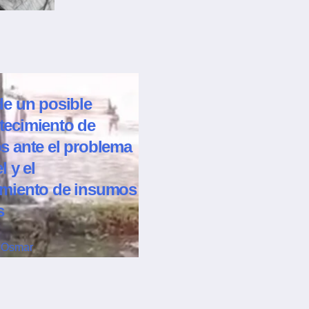
de un posible
tecimiento de
s ante el problema
l y el
imiento de insumos
s
Osmar