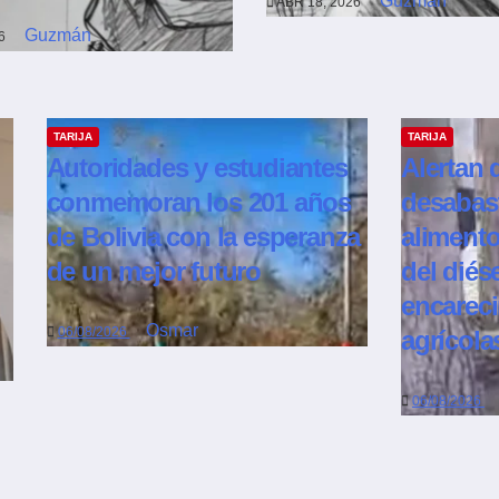
Guzmán
ABR 18, 2026
Guzmán
26
TARIJA
TARIJA
Autoridades y estudiantes
Alertan 
conmemoran los 201 años
desabas
de Bolivia con la esperanza
alimento
de un mejor futuro
del diése
encarec
Osmar
06/08/2026
agrícola
06/08/2026