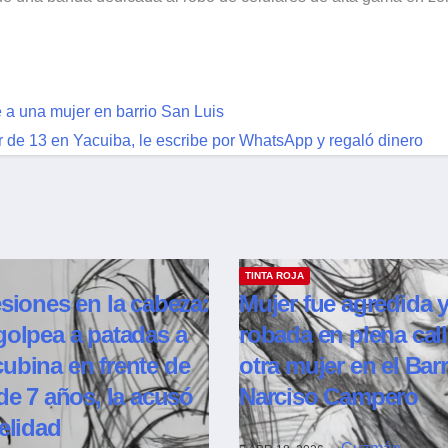
a una mujer en barrio San Luis
de 13 en Yacuiba, le escribe por WhatsApp y regaló dinero
TINTA ROJA
esiones en la cabeza:
Mujer fue agredida 
golpea a patadas a
robada en plena call
ubina en frente de
otra mujer en el Barr
 de 7 años, la acusó
Narciso Campero
delidad