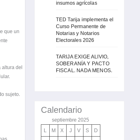
insumos agrícolas
TED Tarija implementa el
Curso Permanente de
de que un
Notarias y Notarios
Electorales 2026
ente
TARIJA EXIGE ALIVIO,
SOBERANÍA Y PACTO
 altura del
FISCAL. NADA MENOS.
ular.
o sujeto.
Calendario
septiembre 2025
L
M
X
J
V
S
D
onas