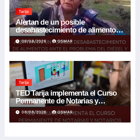
Tarija
Alertan de un posible
desabastecimiento de alimentos
ante el problema del diésel y el
06/08/2026
OSMAR
encarecimiento de insumos
agrícolas
Tarija
TED Tarija implementa el Curso
Permanente de Notarias y
Notarios Electorales 2026
06/08/2026
OSMAR