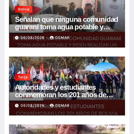
Bolivia
Señalan que ninguna comunidad
guaraní toma agua potable y
piden realizar un Foro para
06/08/2026
OSMAR
resolver la problemática
Tarija
Autoridades y estudiantes
conmemoran los 201 años de
Bolivia con la esperanza de un
06/08/2026
OSMAR
mejor futuro