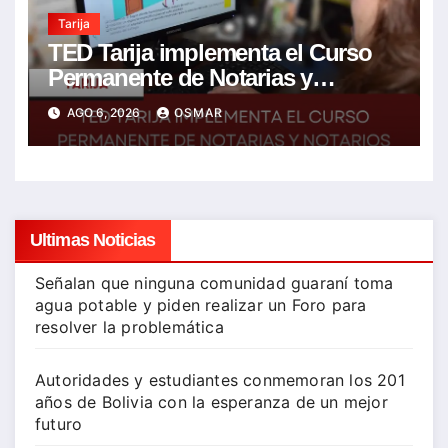
Tarija
TED Tarija implementa el Curso
Permanente de Notarias y
Notarios Electorales 2026
AGO 6, 2026
OSMAR
Ultimas Noticias
Señalan que ninguna comunidad guaraní toma
agua potable y piden realizar un Foro para
resolver la problemática
Autoridades y estudiantes conmemoran los 201
años de Bolivia con la esperanza de un mejor
futuro