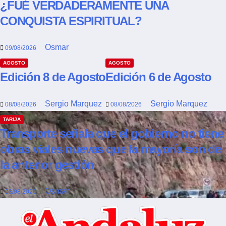
¿FUÉ VERDADERAMENTE UNA
CONQUISTA ESPIRITUAL?
Osmar
09/08/2026
AGOSTO
AGOSTO
Edición 8 de Agosto
Edición 6 de Agosto
Sergio Marquez
Sergio Marquez
08/08/2026
08/08/2026
TARIJA
Transporte señala que el gobierno no tiene
obras viales nuevas que la mayoría son de
la anterior gestión
Osmar
08/08/2026