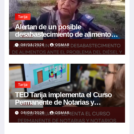
Tarija
Alertan de un posible
desabastecimiento de alimentos
ante el problema del diésel y el
06/08/2026
OSMAR
encarecimiento de insumos
agrícolas
Tarija
TED Tarija implementa el Curso
Permanente de Notarias y
Notarios Electorales 2026
06/08/2026
OSMAR