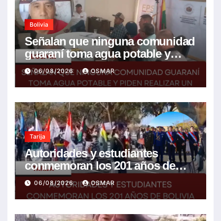
Bolivia
Señalan que ninguna comunidad
guaraní toma agua potable y
piden realizar un Foro para
06/08/2026
OSMAR
resolver la problemática
Tarija
Autoridades y estudiantes
conmemoran los 201 años de
Bolivia con la esperanza de un
06/08/2026
OSMAR
mejor futuro