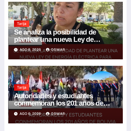
Tarija
Se analiza la posibilidad de
plantear una nueva Ley de
energía eléctrica para incluir la
AGO 8, 2026
OSMAR
tarifa solidaria
Tarija
Autoridades y estudiantes
conmemoran los 201 años de
Bolivia con la esperanza de un
AGO 6, 2026
OSMAR
mejor futuro