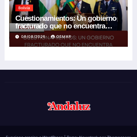
Bolivia
Cuestionamientos: Un gobierno
fracturado que no encuentra
soluciones a la crisis
08/08/2026
OSMAR