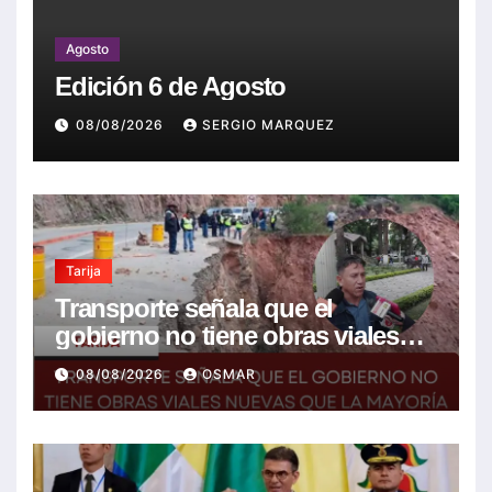
Agosto
Edición 6 de Agosto
08/08/2026
SERGIO MARQUEZ
Tarija
Transporte señala que el
gobierno no tiene obras viales
nuevas que la mayoría son de la
08/08/2026
OSMAR
anterior gestión