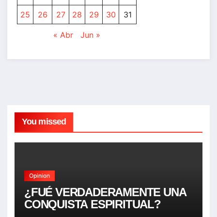
25
26
27
28
29
30
31
« Abr
Jun »
You missed
Opinion
¿FUÉ VERDADERAMENTE UNA
CONQUISTA ESPIRITUAL?