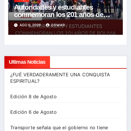
Autoridades y estudiantes
conmemoran los 201 años de
Bolivia con la esperanza de un
AGO 6, 2026
OSMAR
mejor futuro
Ultimas Noticias
¿FUÉ VERDADERAMENTE UNA CONQUISTA
ESPIRITUAL?
Edición 8 de Agosto
Edición 6 de Agosto
Transporte señala que el gobierno no tiene