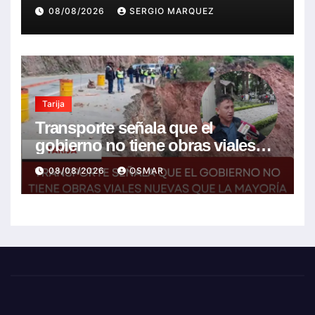
08/08/2026
SERGIO MARQUEZ
Tarija
Transporte señala que el
gobierno no tiene obras viales
nuevas que la mayoría son de la
08/08/2026
OSMAR
anterior gestión