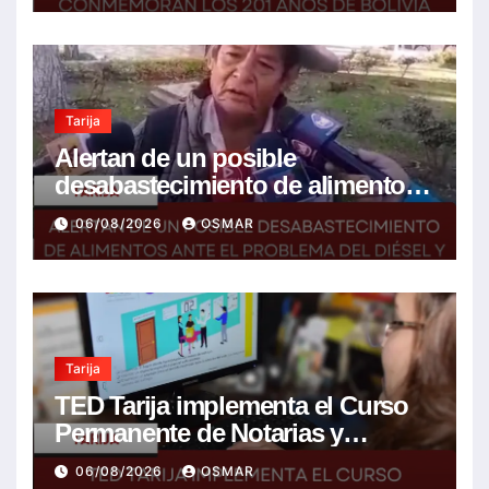
Tarija
Alertan de un posible
desabastecimiento de alimentos
ante el problema del diésel y el
06/08/2026
OSMAR
encarecimiento de insumos
agrícolas
Tarija
TED Tarija implementa el Curso
Permanente de Notarias y
Notarios Electorales 2026
06/08/2026
OSMAR