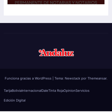
Funciona gracias a WordPress
|
Tema:
Newstack
por
Themeansar
.
Tarija
Bolivia
Internacional
Dale
Tinta Roja
Opinion
Servicios
Edición Digital