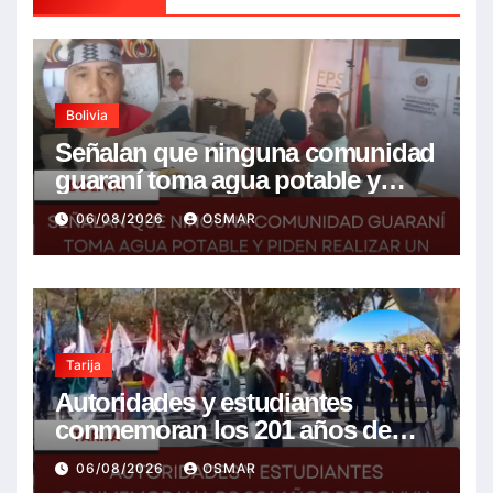
Bolivia
Señalan que ninguna comunidad
guaraní toma agua potable y
piden realizar un Foro para
06/08/2026
OSMAR
resolver la problemática
Tarija
Autoridades y estudiantes
conmemoran los 201 años de
Bolivia con la esperanza de un
06/08/2026
OSMAR
mejor futuro