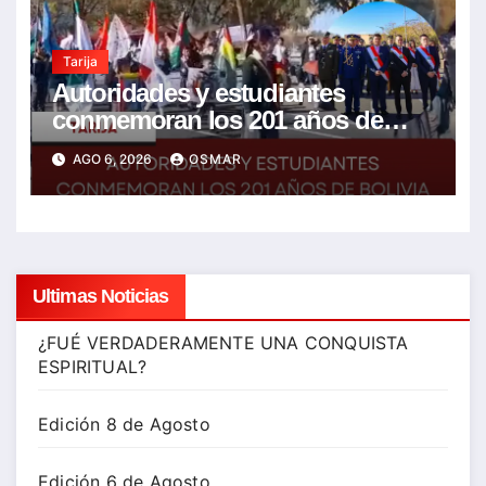
Tarija
Autoridades y estudiantes
conmemoran los 201 años de
Bolivia con la esperanza de un
AGO 6, 2026
OSMAR
mejor futuro
Ultimas Noticias
¿FUÉ VERDADERAMENTE UNA CONQUISTA
ESPIRITUAL?
Edición 8 de Agosto
Edición 6 de Agosto