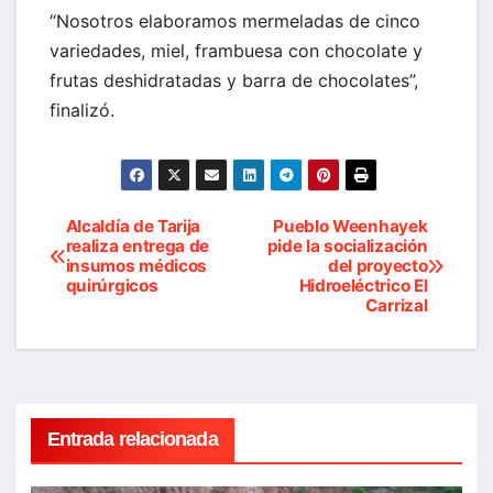
“Nosotros elaboramos mermeladas de cinco
variedades, miel, frambuesa con chocolate y
frutas deshidratadas y barra de chocolates”,
finalizó.
Alcaldía de Tarija
Pueblo Weenhayek
Navegación
realiza entrega de
pide la socialización
insumos médicos
del proyecto
de
quirúrgicos
Hidroeléctrico El
Carrizal
entradas
Entrada relacionada