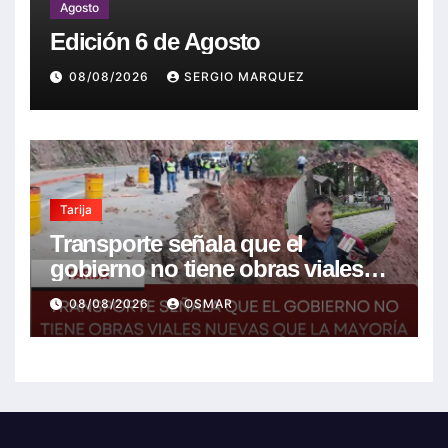
Agosto
Edición 6 de Agosto
08/08/2026
SERGIO MARQUEZ
Tarija
Transporte señala que el
gobierno no tiene obras viales
nuevas que la mayoría son de la
08/08/2026
OSMAR
anterior gestión