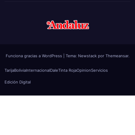
Funciona gracias a WordPress
|
Tema:
Newstack
por
Themeansar
.
Tarija
Bolivia
Internacional
Dale
Tinta Roja
Opinion
Servicios
Edición Digital