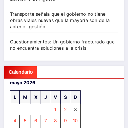
Transporte señala que el gobierno no tiene
obras viales nuevas que la mayoría son de la
anterior gestión
Cuestionamientos: Un gobierno fracturado que
no encuentra soluciones a la crisis
Calendario
mayo 2026
L
M
X
J
V
S
D
1
2
3
4
5
6
7
8
9
10