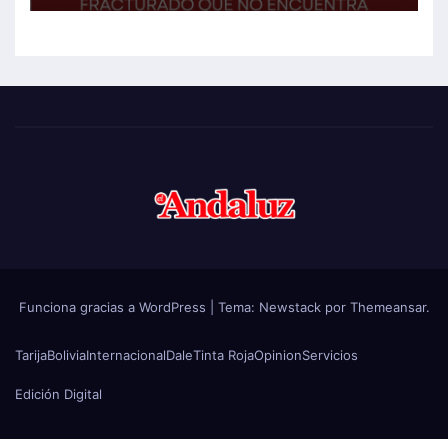
Funciona gracias a WordPress
|
Tema:
Newstack
por
Themeansar
.
Tarija
Bolivia
Internacional
Dale
Tinta Roja
Opinion
Servicios
Edición Digital