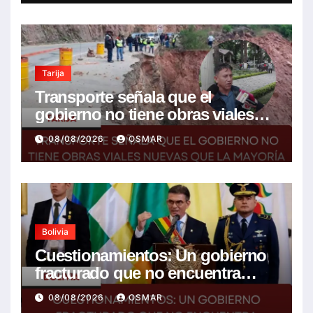
Tarija
Transporte señala que el
gobierno no tiene obras viales
nuevas que la mayoría son de la
08/08/2026
OSMAR
anterior gestión
Bolivia
Cuestionamientos: Un gobierno
fracturado que no encuentra
soluciones a la crisis
08/08/2026
OSMAR