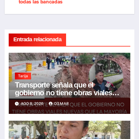
todas las bancadas
entradas
Entrada relacionada
Tarija
Transporte señala que el
gobierno no tiene obras viales
nuevas que la mayoría son de la
AGO 8, 2026
OSMAR
anterior gestión