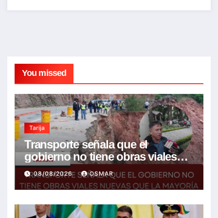
You missed
Tarija
Transporte señala que el
gobierno no tiene obras viales
nuevas que la mayoría son de la
08/08/2026
OSMAR
anterior gestión