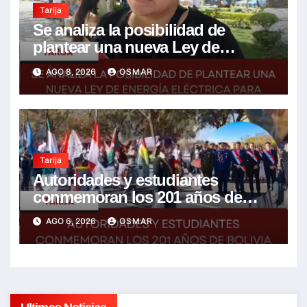
Tarija
Se analiza la posibilidad de
plantear una nueva Ley de
energía eléctrica para incluir la
AGO 8, 2026
OSMAR
tarifa solidaria
Tarija
Autoridades y estudiantes
conmemoran los 201 años de
Bolivia con la esperanza de un
AGO 6, 2026
OSMAR
mejor futuro