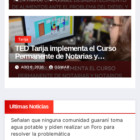
encarecimiento de insumos
agrícolas
Tarija
TED Tarija implementa el Curso
Permanente de Notarias y
Notarios Electorales 2026
AGO 6, 2026
OSMAR
Ultimas Noticias
Señalan que ninguna comunidad guaraní toma
agua potable y piden realizar un Foro para
resolver la problemática