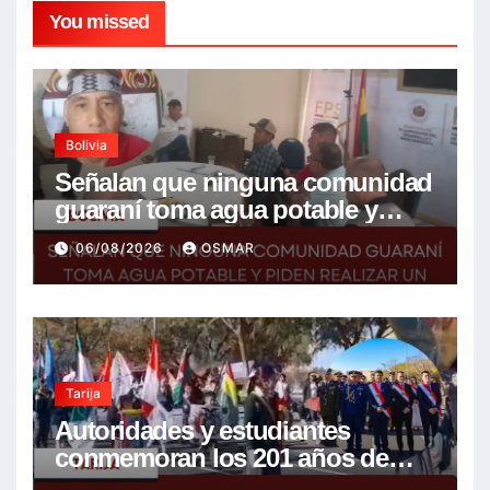
You missed
Bolivia
Señalan que ninguna comunidad
guaraní toma agua potable y
piden realizar un Foro para
06/08/2026
OSMAR
resolver la problemática
Tarija
Autoridades y estudiantes
conmemoran los 201 años de
Bolivia con la esperanza de un