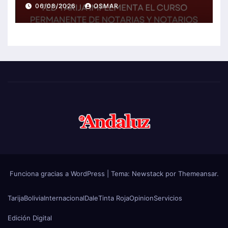
Notarios Electorales 2026
06/08/2026
OSMAR
Funciona gracias a WordPress
|
Tema:
Newstack
por
Themeansar
.
Tarija
Bolivia
Internacional
Dale
Tinta Roja
Opinion
Servicios
Edición Digital