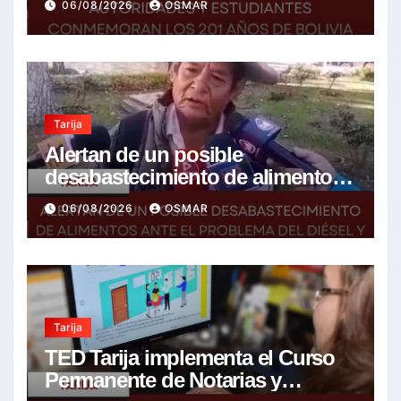
06/08/2026
OSMAR
mejor futuro
Tarija
Alertan de un posible
desabastecimiento de alimentos
ante el problema del diésel y el
06/08/2026
OSMAR
encarecimiento de insumos
agrícolas
Tarija
TED Tarija implementa el Curso
Permanente de Notarias y