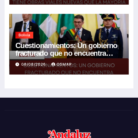
Bolivia
Cuestionamientos: Un gobierno
fracturado que no encuentra
soluciones a la crisis
08/08/2026
OSMAR