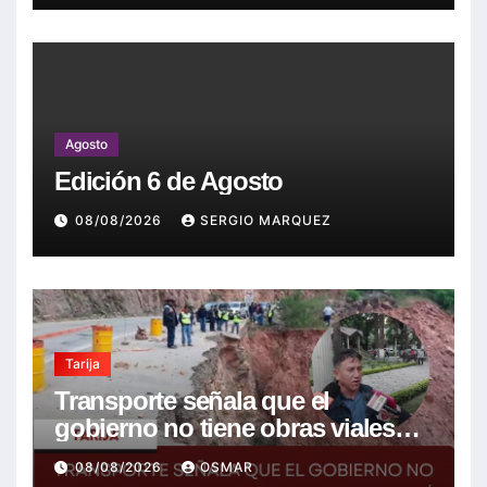
Agosto
Edición 6 de Agosto
08/08/2026
SERGIO MARQUEZ
Tarija
Transporte señala que el
gobierno no tiene obras viales
nuevas que la mayoría son de la
08/08/2026
OSMAR
anterior gestión