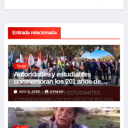
Entrada relacionada
Tarija
Autoridades y estudiantes
conmemoran los 201 años de
Bolivia con la esperanza de un
AGO 6, 2026
OSMAR
mejor futuro