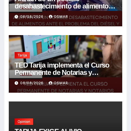
desabastecimiento de alimentos
ante el problema del diésel y el
06/08/2026
OSMAR
encarecimiento de insumos
agrícolas
Tarija
TED Tarija implementa el Curso
Permanente de Notarias y
Notarios Electorales 2026
06/08/2026
OSMAR
Opinion