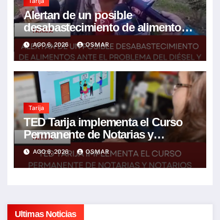
Tarija
Alertan de un posible
desabastecimiento de alimentos
ante el problema del diésel y el
AGO 6, 2026
OSMAR
encarecimiento de insumos
agrícolas
Tarija
TED Tarija implementa el Curso
Permanente de Notarias y
Notarios Electorales 2026
AGO 6, 2026
OSMAR
Ultimas Noticias