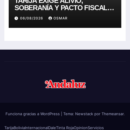
TARIJA EXIGE ALIVIO,
SOBERANÍA Y PACTO FISCAL.
NADA MENOS.
06/08/2026
OSMAR
Funciona gracias a WordPress
|
Tema:
Newstack
por
Themeansar
.
Tarija
Bolivia
Internacional
Dale
Tinta Roja
Opinion
Servicios