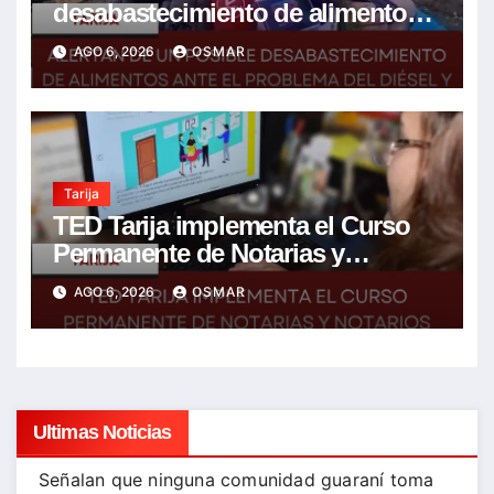
desabastecimiento de alimentos
ante el problema del diésel y el
AGO 6, 2026
OSMAR
encarecimiento de insumos
agrícolas
Tarija
TED Tarija implementa el Curso
Permanente de Notarias y
Notarios Electorales 2026
AGO 6, 2026
OSMAR
Ultimas Noticias
Señalan que ninguna comunidad guaraní toma