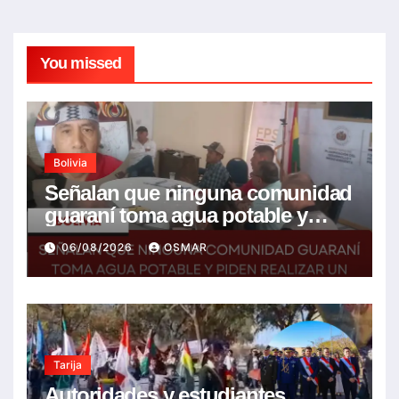
You missed
Bolivia
Señalan que ninguna comunidad
guaraní toma agua potable y
piden realizar un Foro para
06/08/2026
OSMAR
resolver la problemática
Tarija
Autoridades y estudiantes