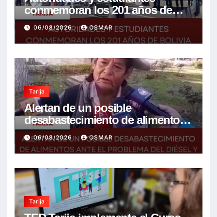
conmemoran los 201 años de
Bolivia con la esperanza de un
06/08/2026
OSMAR
mejor futuro
Tarija
Alertan de un posible
desabastecimiento de alimentos
ante el problema del diésel y el
06/08/2026
OSMAR
encarecimiento de insumos
agrícolas
Tarija