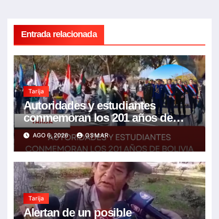
Entrada relacionada
Tarija
Autoridades y estudiantes
conmemoran los 201 años de
Bolivia con la esperanza de un
AGO 6, 2026
OSMAR
mejor futuro
Tarija
Alertan de un posible