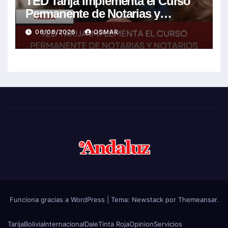
TED Tarija implementa el Curso
Permanente de Notarias y
Notarios Electorales 2026
06/08/2026
OSMAR
Funciona gracias a WordPress
|
Tema:
Newstack
por
Themeansar
.
Tarija
Bolivia
Internacional
Dale
Tinta Roja
Opinion
Servicios