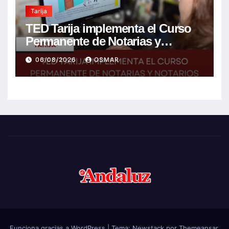
Tarija
TED Tarija implementa el Curso
Permanente de Notarias y
Notarios Electorales 2026
06/08/2026
OSMAR
Funciona gracias a WordPress
|
Tema:
Newstack
por
Themeansar
.