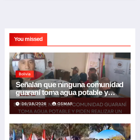
You missed
Bolivia
Señalan que ninguna comunidad
guaraní toma agua potable y
piden realizar un Foro para
06/08/2026
OSMAR
resolver la problemática