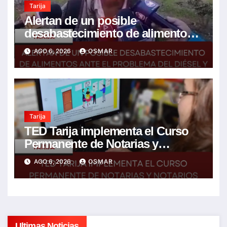
Tarija
Alertan de un posible
desabastecimiento de alimentos
ante el problema del diésel y el
AGO 6, 2026
OSMAR
encarecimiento de insumos
agrícolas
Tarija
TED Tarija implementa el Curso
Permanente de Notarias y
Notarios Electorales 2026
AGO 6, 2026
OSMAR
Ultimas Noticias