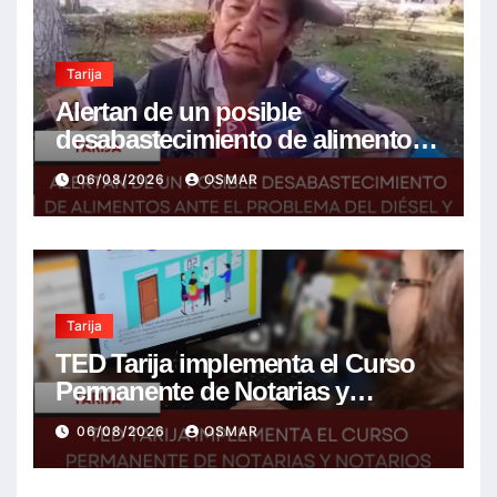
Tarija
Alertan de un posible
desabastecimiento de alimentos
ante el problema del diésel y el
06/08/2026
OSMAR
encarecimiento de insumos
agrícolas
Tarija
TED Tarija implementa el Curso
Permanente de Notarias y
Notarios Electorales 2026
06/08/2026
OSMAR