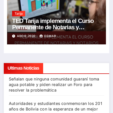
Tarija
TED Tarija implementa el Curso
Permanente de Notarias y
Notarios Electorales 2026
AGO 6, 2026
OSMAR
Ultimas Noticias
Señalan que ninguna comunidad guaraní toma
agua potable y piden realizar un Foro para
resolver la problemática
Autoridades y estudiantes conmemoran los 201
años de Bolivia con la esperanza de un mejor