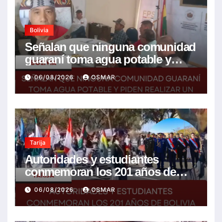
Bolivia
Señalan que ninguna comunidad
guaraní toma agua potable y
piden realizar un Foro para
06/08/2026
OSMAR
resolver la problemática
Tarija
Autoridades y estudiantes
conmemoran los 201 años de
Bolivia con la esperanza de un
06/08/2026
OSMAR
mejor futuro