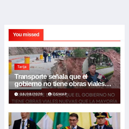
You missed
Tarija
Transporte señala que el
gobierno no tiene obras viales
nuevas que la mayoría son de la
08/08/2026
OSMAR
anterior gestión