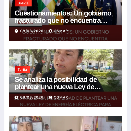
Bolivia
Cuestionamientos: Un gobierno
fracturado que no encuentra
soluciones a la crisis
08/08/2026
OSMAR
Tarija
Se analiza la posibilidad de
plantear una nueva Ley de
energía eléctrica para incluir la
08/08/2026
OSMAR
tarifa solidaria