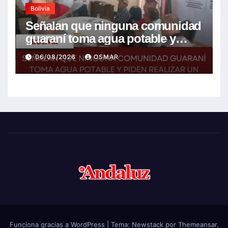
Bolivia
Señalan que ninguna comunidad
guaraní toma agua potable y
piden realizar un Foro para
06/08/2026
OSMAR
resolver la problemática
Funciona gracias a WordPress
|
Tema:
Newstack
por
Themeansar
.