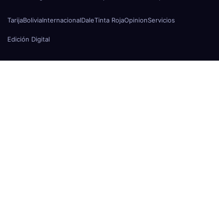
Tarija
Bolivia
Internacional
Dale
Tinta Roja
Opinion
Servicios
Edición Digital