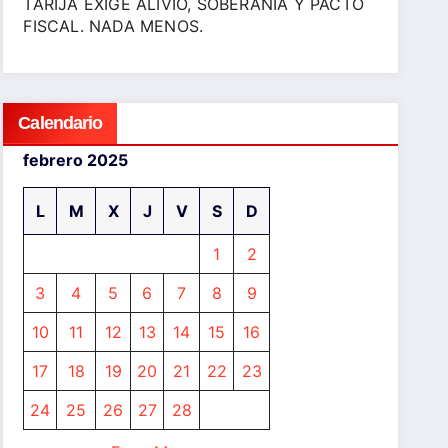
TARIJA EXIGE ALIVIO, SOBERANÍA Y PACTO
FISCAL. NADA MENOS.
Calendario
febrero 2025
L
M
X
J
V
S
D
1
2
3
4
5
6
7
8
9
10
11
12
13
14
15
16
17
18
19
20
21
22
23
24
25
26
27
28