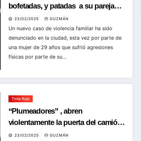
bofetadas, y patadas a su pareja
tras descubrirse su infidelidad
23/02/2025
GUZMÁN
Un nuevo caso de violencia familiar ha sido
denunciado en la ciudad, esta vez por parte de
una mujer de 29 años que sufrió agresiones
físicas por parte de su…
Tinta Roja
“Plumeadores” , abren
violentamente la puerta del camión
de una mujer y le roban más de 70
23/02/2025
GUZMÁN