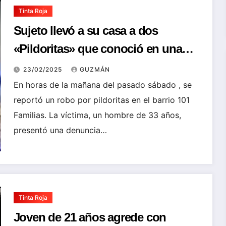
Tinta Roja
Sujeto llevó a su casa a dos
«Pildoritas» que conoció en una
“disco”: Le robaron su celular y bs
23/02/2025
GUZMÁN
5000
En horas de la mañana del pasado sábado , se
reportó un robo por pildoritas en el barrio 101
Familias. La víctima, un hombre de 33 años,
presentó una denuncia…
Tinta Roja
Joven de 21 años agrede con