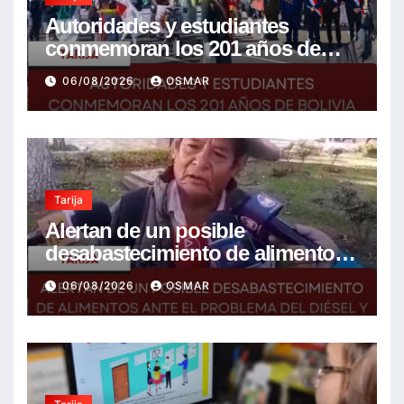
Autoridades y estudiantes
conmemoran los 201 años de
Bolivia con la esperanza de un
06/08/2026
OSMAR
mejor futuro
Tarija
Alertan de un posible
desabastecimiento de alimentos
ante el problema del diésel y el
06/08/2026
OSMAR
encarecimiento de insumos
agrícolas