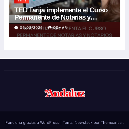
Tarija
TED Tarija implementa el Curso
Permanente de Notarias y
Notarios Electorales 2026
06/08/2026
OSMAR
Funciona gracias a WordPress
|
Tema:
Newstack
por
Themeansar
.