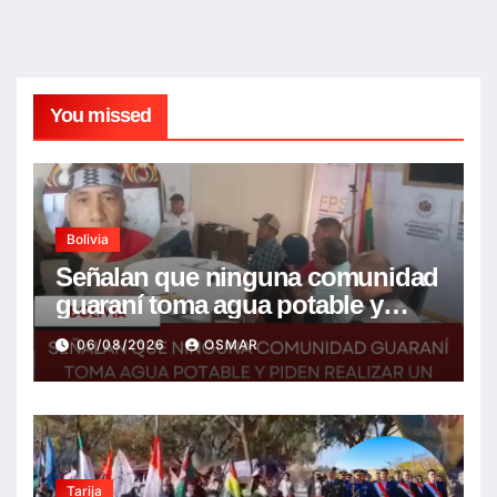
You missed
Bolivia
Señalan que ninguna comunidad
guaraní toma agua potable y
piden realizar un Foro para
06/08/2026
OSMAR
resolver la problemática
Tarija