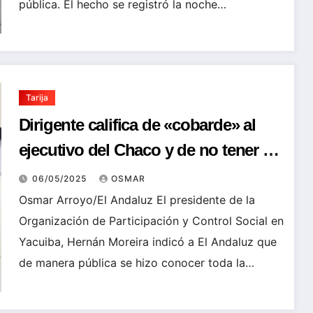
pública. El hecho se registró la noche…
Tarija
Dirigente califica de «cobarde» al
ejecutivo del Chaco y de no tener el
valor para crear la empresa regional
06/05/2025
OSMAR
de electricidad
Osmar Arroyo/El Andaluz El presidente de la
Organización de Participación y Control Social en
Yacuiba, Hernán Moreira indicó a El Andaluz que
de manera pública se hizo conocer toda la…