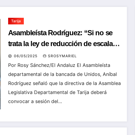
Tarija
Asambleísta Rodríguez: “Si no se
trata la ley de reducción de escala
salarial la próxima semana, será
06/05/2025
SROSYMARIEL
tarea de la nueva directiva”
Por Rosy Sánchez/El Andaluz El Asambleísta
departamental de la bancada de Unidos, Aníbal
Rodríguez señaló que la directiva de la Asamblea
Legislativa Departamental de Tarija deberá
convocar a sesión del…