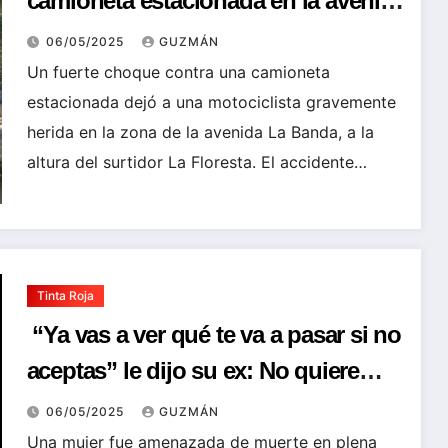
camioneta estacionada en la avenida
«La Banda» y sufre TEC en la
06/05/2025
GUZMÁN
avenida : está hospitalizada
Un fuerte choque contra una camioneta
estacionada dejó a una motociclista gravemente
herida en la zona de la avenida La Banda, a la
altura del surtidor La Floresta. El accidente…
Tinta Roja
“Ya vas a ver qué te va a pasar si no
aceptas” le dijo su ex: No quiere
pagar pensiones y la amenaza de
06/05/2025
GUZMÁN
muerte en plena feria
Una mujer fue amenazada de muerte en plena