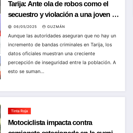
Tarija: Ante ola de robos como el
secuestro y violación a una joven :
Fedjuve pide más atención y
06/05/2025
GUZMÁN
anuncian cumbre de seguridad
Aunque las autoridades aseguran que no hay un
incremento de bandas criminales en Tarija, los
ciudadana
datos oficiales muestran una creciente
percepción de inseguridad entre la población. A
esto se suman…
Tinta Roja
Motociclista impacta contra