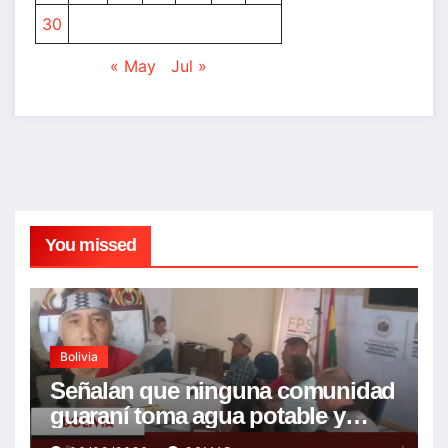
30
« May
Jul »
You missed
Bolivia
Señalan que ninguna comunidad
guaraní toma agua potable y
piden realizar un Foro para