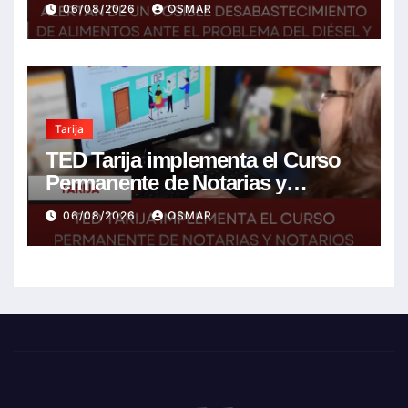
06/08/2026
OSMAR
encarecimiento de insumos
agrícolas
Tarija
TED Tarija implementa el Curso
Permanente de Notarias y
Notarios Electorales 2026
06/08/2026
OSMAR