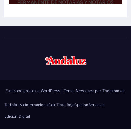
Funciona gracias a WordPress
|
Tema:
Newstack
por
Themeansar
.
Tarija
Bolivia
Internacional
Dale
Tinta Roja
Opinion
Servicios
Edición Digital