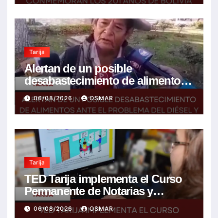
Tarija
Alertan de un posible
desabastecimiento de alimentos
ante el problema del diésel y el
06/08/2026
OSMAR
encarecimiento de insumos
agrícolas
Tarija
TED Tarija implementa el Curso
Permanente de Notarias y
Notarios Electorales 2026
06/08/2026
OSMAR