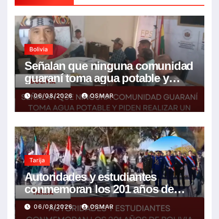
Bolivia
Señalan que ninguna comunidad
guaraní toma agua potable y
piden realizar un Foro para
06/08/2026
OSMAR
resolver la problemática
Tarija
Autoridades y estudiantes
conmemoran los 201 años de
Bolivia con la esperanza de un
06/08/2026
OSMAR
mejor futuro