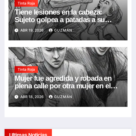
Tinta Roja
Tiene lesiones en la cabeza:
Sujeto golpea a patadas a su
concubina en frente de su hija de
ABR 19, 2026
GUZMÁN
7 años, la acusó de infidelidad
Tinta Roja
Mujer fue agredida y robada en
plena calle por otra mujer en el
Barrio Narciso Campero
ABR 18, 2026
GUZMÁN
Ultimas Noticias