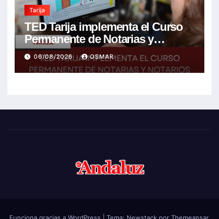
Tarija
TED Tarija implementa el Curso
Permanente de Notarias y
Notarios Electorales 2026
06/08/2026
OSMAR
Funciona gracias a WordPress
|
Tema:
Newstack
por
Themeansar
.