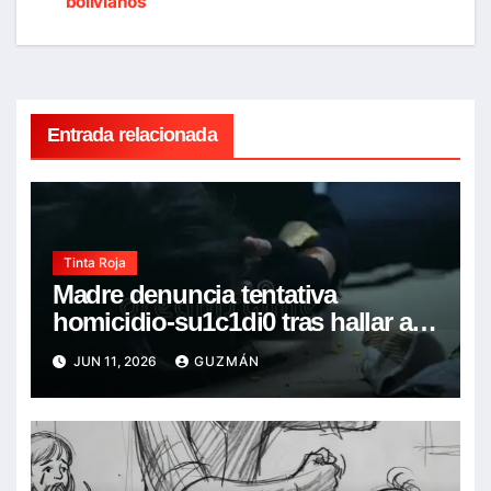
entradas
bolivianos
Entrada relacionada
Tinta Roja
Madre denuncia tentativa
homicidio-su1c1di0 tras hallar a
su hija de 22 años con espuma en
JUN 11, 2026
GUZMÁN
la boca