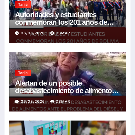
Tarija
Autoridades y estudiantes
conmemoran los 201 años de
Bolivia con la esperanza de un
06/08/2026
OSMAR
mejor futuro
Tarija
Alertan de un posible
desabastecimiento de alimentos
ante el problema del diésel y el
06/08/2026
OSMAR
encarecimiento de insumos
agrícolas