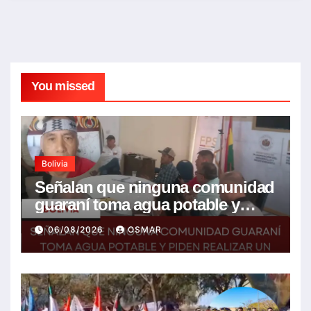
You missed
Bolivia
Señalan que ninguna comunidad
guaraní toma agua potable y
piden realizar un Foro para
06/08/2026
OSMAR
resolver la problemática