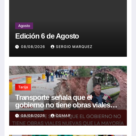
Agosto
Edición 6 de Agosto
08/08/2026
SERGIO MARQUEZ
Tarija
Transporte señala que el
gobierno no tiene obras viales
nuevas que la mayoría son de la
08/08/2026
OSMAR
anterior gestión