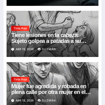
la boca
Tinta Roja
Tiene lesiones en la cabeza:
Sujeto golpea a patadas a su
concubina en frente de su hija de
ABR 19, 2026
GUZMÁN
7 años, la acusó de infidelidad
Tinta Roja
Mujer fue agredida y robada en
plena calle por otra mujer en el
Barrio Narciso Campero
ABR 18, 2026
GUZMÁN