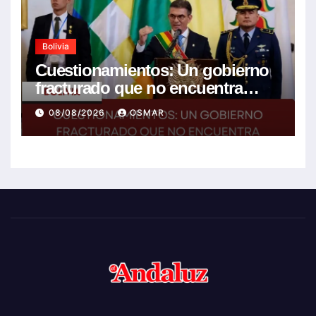
Bolivia
Cuestionamientos: Un gobierno
fracturado que no encuentra
soluciones a la crisis
08/08/2026
OSMAR