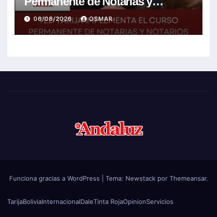
Permanente de Notarias y
Notarios Electorales 2026
06/08/2026
OSMAR
Funciona gracias a WordPress
|
Tema:
Newstack
por
Themeansar
.
Tarija
Bolivia
Internacional
Dale
Tinta Roja
Opinion
Servicios