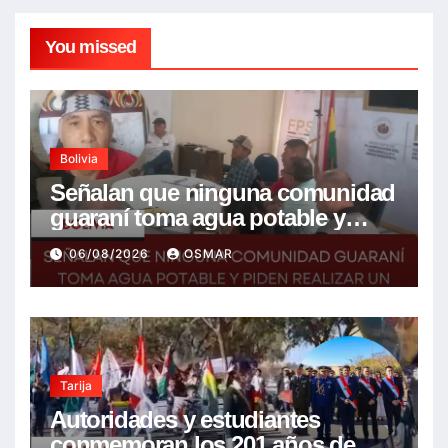
You missed
Bolivia
Señalan que ninguna comunidad
guaraní toma agua potable y
piden realizar un Foro para
06/08/2026
OSMAR
resolver la problemática
Tarija
Autoridades y estudiantes
conmemoran los 201 años de