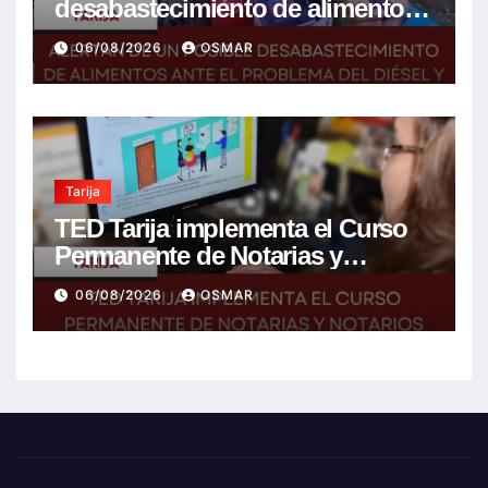
desabastecimiento de alimentos
ante el problema del diésel y el
06/08/2026
OSMAR
encarecimiento de insumos
agrícolas
Tarija
TED Tarija implementa el Curso
Permanente de Notarias y
Notarios Electorales 2026
06/08/2026
OSMAR