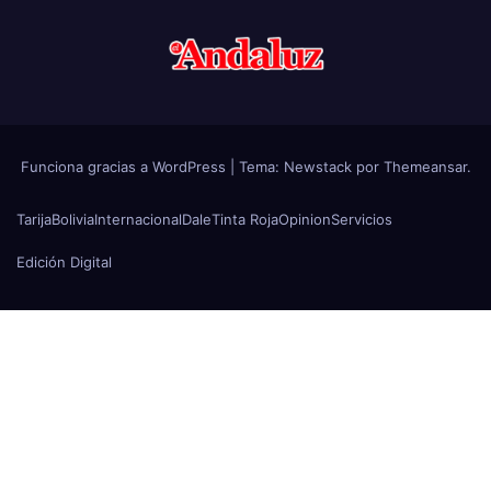
Funciona gracias a WordPress
|
Tema:
Newstack
por
Themeansar
.
Tarija
Bolivia
Internacional
Dale
Tinta Roja
Opinion
Servicios
Edición Digital