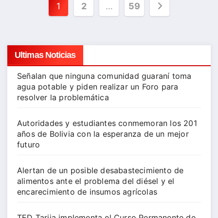
Paginación
1
2
…
59
de
entradas
Ultimas Noticias
Señalan que ninguna comunidad guaraní toma
agua potable y piden realizar un Foro para
resolver la problemática
Autoridades y estudiantes conmemoran los 201
años de Bolivia con la esperanza de un mejor
futuro
Alertan de un posible desabastecimiento de
alimentos ante el problema del diésel y el
encarecimiento de insumos agrícolas
TED Tarija implementa el Curso Permanente de