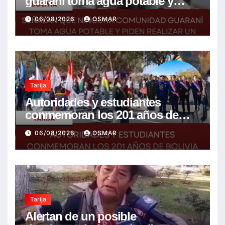
guaraní toma agua potable y
piden realizar un Foro para
06/08/2026
OSMAR
resolver la problemática
Tarija
Autoridades y estudiantes
conmemoran los 201 años de
Bolivia con la esperanza de un
06/08/2026
OSMAR
mejor futuro
Tarija
Alertan de un posible