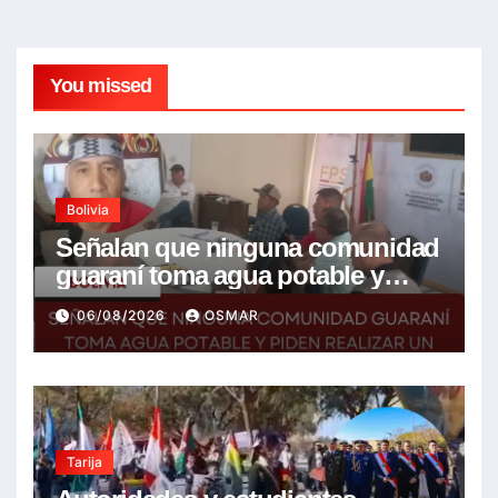
You missed
Bolivia
Señalan que ninguna comunidad
guaraní toma agua potable y
piden realizar un Foro para
06/08/2026
OSMAR
resolver la problemática
Tarija