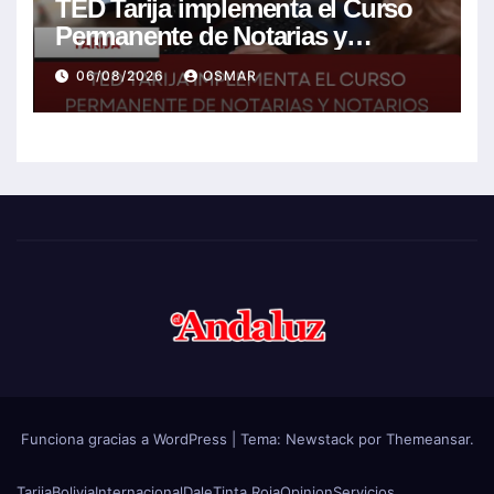
TED Tarija implementa el Curso
Permanente de Notarias y
Notarios Electorales 2026
06/08/2026
OSMAR
Funciona gracias a WordPress
|
Tema:
Newstack
por
Themeansar
.
Tarija
Bolivia
Internacional
Dale
Tinta Roja
Opinion
Servicios