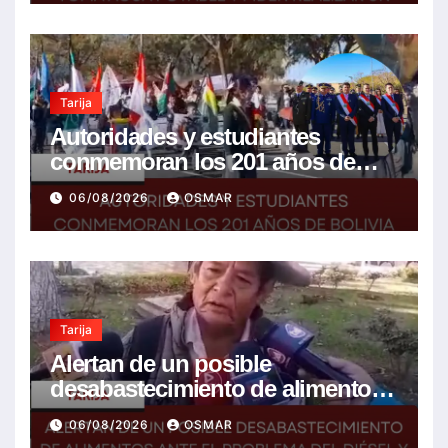
Tarija
Autoridades y estudiantes
conmemoran los 201 años de
Bolivia con la esperanza de un
06/08/2026
OSMAR
mejor futuro
Tarija
Alertan de un posible
desabastecimiento de alimentos
ante el problema del diésel y el
06/08/2026
OSMAR
encarecimiento de insumos