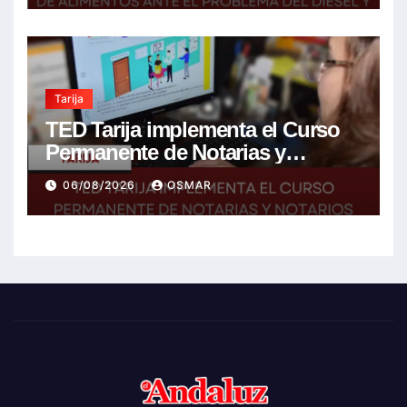
agrícolas
Tarija
TED Tarija implementa el Curso
Permanente de Notarias y
Notarios Electorales 2026
06/08/2026
OSMAR