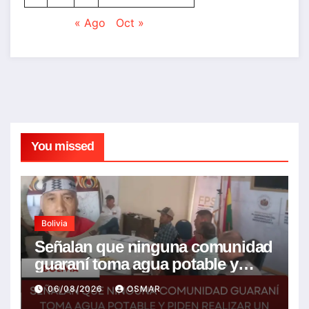
« Ago
Oct »
You missed
Bolivia
Señalan que ninguna comunidad
guaraní toma agua potable y
piden realizar un Foro para
06/08/2026
OSMAR
resolver la problemática