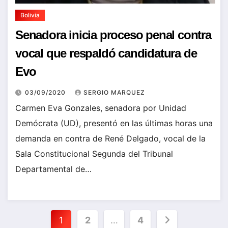
Bolivia
Senadora inicia proceso penal contra
vocal que respaldó candidatura de
Evo
03/09/2020
SERGIO MARQUEZ
Carmen Eva Gonzales, senadora por Unidad
Demócrata (UD), presentó en las últimas horas una
demanda en contra de René Delgado, vocal de la
Sala Constitucional Segunda del Tribunal
Departamental de…
Paginación
1
2
…
4