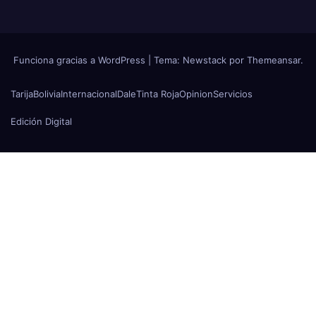
Funciona gracias a WordPress
|
Tema:
Newstack
por
Themeansar
.
Tarija
Bolivia
Internacional
Dale
Tinta Roja
Opinion
Servicios
Edición Digital