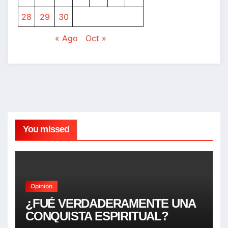
28
29
30
« Ago
Oct »
You missed
Opinion
¿FUÉ VERDADERAMENTE UNA
CONQUISTA ESPIRITUAL?