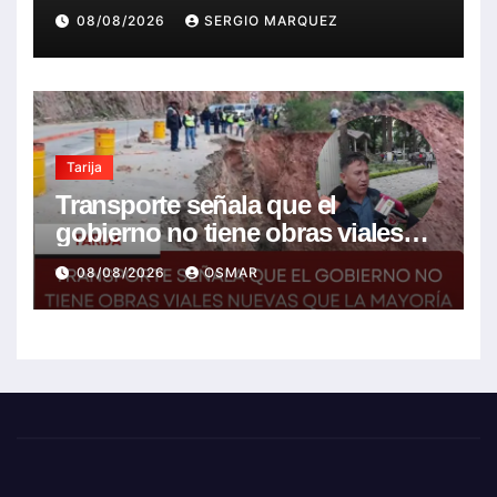
08/08/2026
SERGIO MARQUEZ
Tarija
Transporte señala que el
gobierno no tiene obras viales
nuevas que la mayoría son de la
08/08/2026
OSMAR
anterior gestión