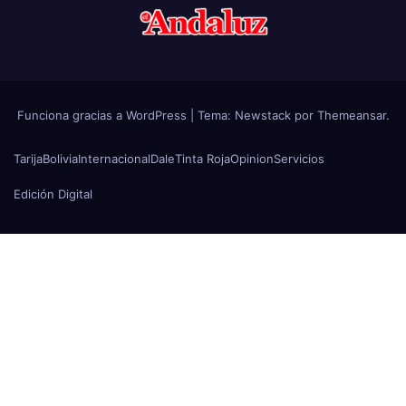
Funciona gracias a WordPress
|
Tema:
Newstack
por
Themeansar
.
Tarija
Bolivia
Internacional
Dale
Tinta Roja
Opinion
Servicios
Edición Digital