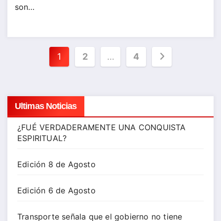
son…
Paginación
1
2
…
4
de
entradas
Ultimas Noticias
¿FUÉ VERDADERAMENTE UNA CONQUISTA
ESPIRITUAL?
Edición 8 de Agosto
Edición 6 de Agosto
Transporte señala que el gobierno no tiene