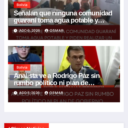
Bolivia
Señalan que ninguna comunidad
guaraní toma agua potable y
piden realizar un Foro para
AGO 6, 2026
OSMAR
resolver la problemática
Bolivia
Analista ve a Rodrigo Paz sin
rumbo político ni plan de
gobierno
AGO 5, 2026
OSMAR