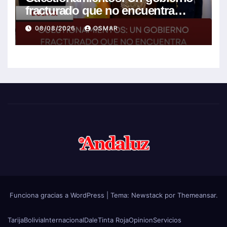
fracturado que no encuentra
soluciones a la crisis
08/08/2026
OSMAR
Funciona gracias a WordPress
|
Tema:
Newstack
por
Themeansar
.
Tarija
Bolivia
Internacional
Dale
Tinta Roja
Opinion
Servicios