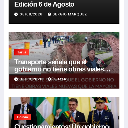
Edición 6 de Agosto
08/08/2026
SERGIO MARQUEZ
Tarija
Transporte señala que el
gobierno no tiene obras viales
nuevas que la mayoría son de la
08/08/2026
OSMAR
anterior gestión
Bolivia
Cuestionamientos: Un gobierno