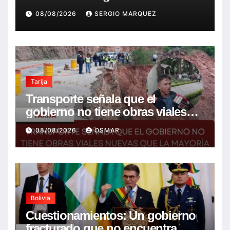
08/08/2026
SERGIO MARQUEZ
Tarija
Transporte señala que el
gobierno no tiene obras viales
nuevas que la mayoría son de la
08/08/2026
OSMAR
anterior gestión
Bolivia
Cuestionamientos: Un gobierno
fracturado que no encuentra