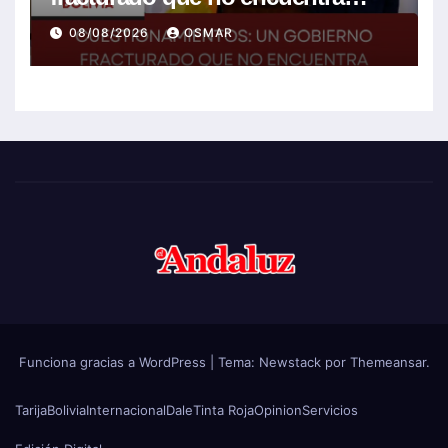
soluciones a la crisis
08/08/2026
OSMAR
Funciona gracias a WordPress
|
Tema:
Newstack
por
Themeansar
.
Tarija
Bolivia
Internacional
Dale
Tinta Roja
Opinion
Servicios