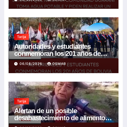
resolver la problemática
Tarija
Autoridades y estudiantes
conmemoran los 201 años de
Bolivia con la esperanza de un
06/08/2026
OSMAR
mejor futuro
Tarija
Alertan de un posible
desabastecimiento de alimentos
ante el problema del diésel y el