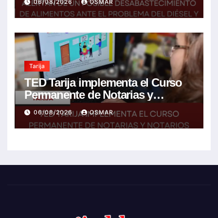
06/08/2026
OSMAR
encarecimiento de insumos
agrícolas
Tarija
TED Tarija implementa el Curso
Permanente de Notarias y
Notarios Electorales 2026
06/08/2026
OSMAR