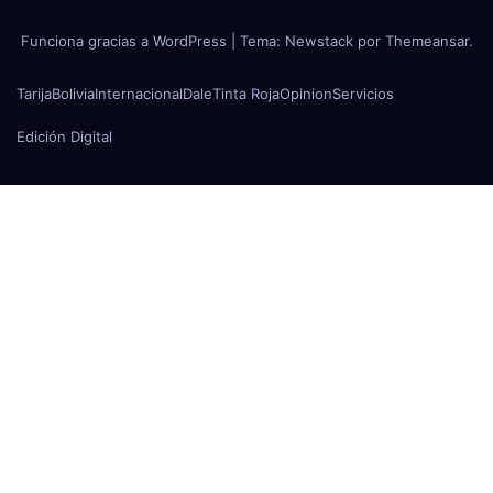
Funciona gracias a WordPress
|
Tema:
Newstack
por
Themeansar
.
Tarija
Bolivia
Internacional
Dale
Tinta Roja
Opinion
Servicios
Edición Digital