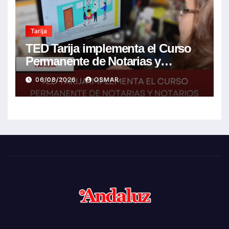
Tarija
TED Tarija implementa el Curso
Permanente de Notarias y
Notarios Electorales 2026
06/08/2026
OSMAR