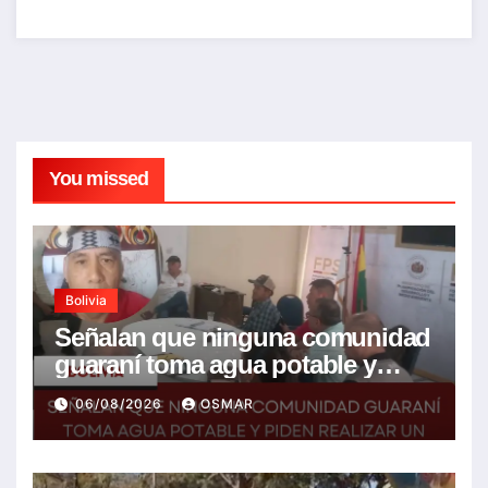
You missed
Bolivia
Señalan que ninguna comunidad
guaraní toma agua potable y
piden realizar un Foro para
06/08/2026
OSMAR
resolver la problemática