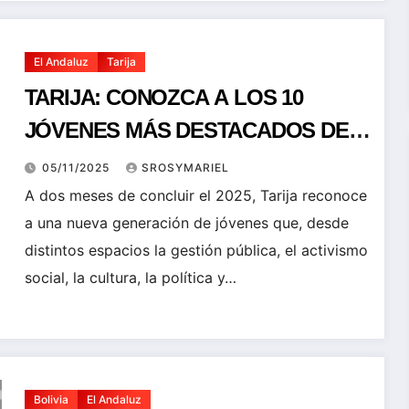
El Andaluz
Tarija
TARIJA: CONOZCA A LOS 10
JÓVENES MÁS DESTACADOS DEL
AÑO, UNA GENERACIÓN QUE
05/11/2025
SROSYMARIEL
INSPIRA CAMBIO
A dos meses de concluir el 2025, Tarija reconoce
a una nueva generación de jóvenes que, desde
distintos espacios la gestión pública, el activismo
social, la cultura, la política y…
Bolivia
El Andaluz