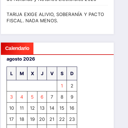
TARIJA EXIGE ALIVIO, SOBERANÍA Y PACTO
FISCAL. NADA MENOS.
Calendario
agosto 2026
L
M
X
J
V
S
D
1
2
3
4
5
6
7
8
9
10
11
12
13
14
15
16
17
18
19
20
21
22
23