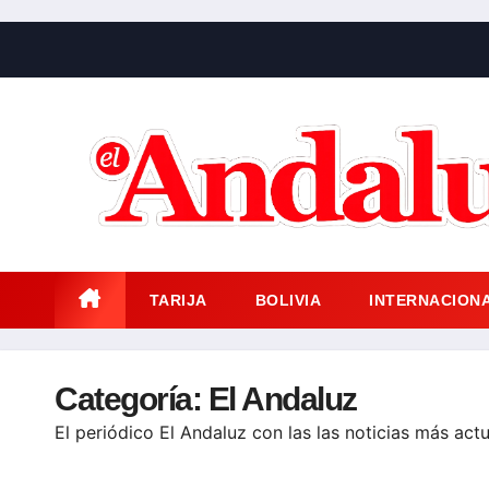
Saltar
al
contenido
TARIJA
BOLIVIA
INTERNACION
Categoría:
El Andaluz
El periódico El Andaluz con las las noticias más act