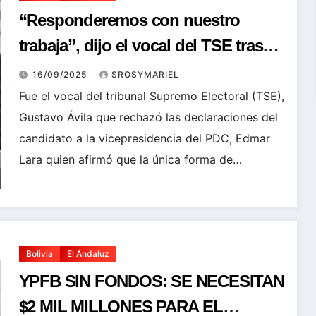
“Responderemos con nuestro
trabaja”, dijo el vocal del TSE tras
declaraciones de Lara sobre
16/09/2025
SROSYMARIEL
supuesto fraude en el balotaje
Fue el vocal del tribunal Supremo Electoral (TSE),
Gustavo Ávila que rechazó las declaraciones del
candidato a la vicepresidencia del PDC, Edmar
Lara quien afirmó que la única forma de…
Bolivia
El Andaluz
YPFB SIN FONDOS: SE NECESITAN
$2 MIL MILLONES PARA EL