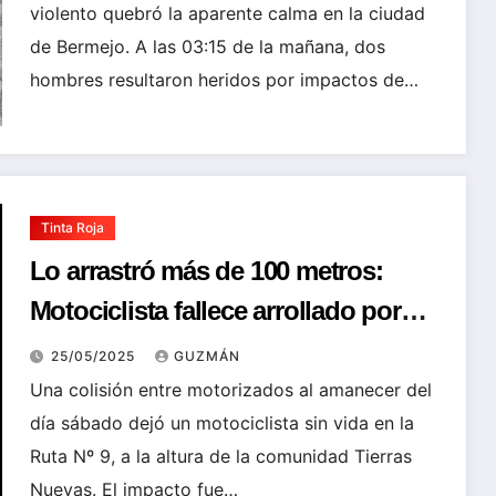
violento quebró la aparente calma en la ciudad
de Bermejo. A las 03:15 de la mañana, dos
hombres resultaron heridos por impactos de…
Tinta Roja
Lo arrastró más de 100 metros:
Motociclista fallece arrollado por
una camioneta en la ruta de la
25/05/2025
GUZMÁN
muerte de Yacuiba
Una colisión entre motorizados al amanecer del
día sábado dejó un motociclista sin vida en la
Ruta Nº 9, a la altura de la comunidad Tierras
Nuevas. El impacto fue…