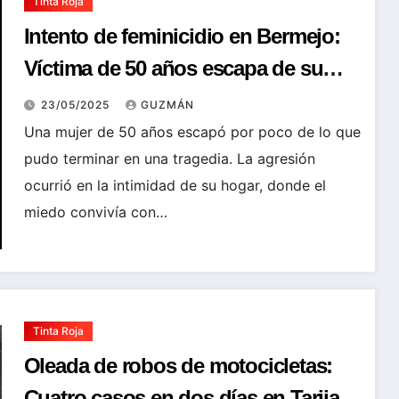
Tinta Roja
Intento de feminicidio en Bermejo:
Víctima de 50 años escapa de su
pareja de 25 años armado con
23/05/2025
GUZMÁN
cuchillo
Una mujer de 50 años escapó por poco de lo que
pudo terminar en una tragedia. La agresión
ocurrió en la intimidad de su hogar, donde el
miedo convivía con…
Tinta Roja
Oleada de robos de motocicletas:
Cuatro casos en dos días en Tarija,