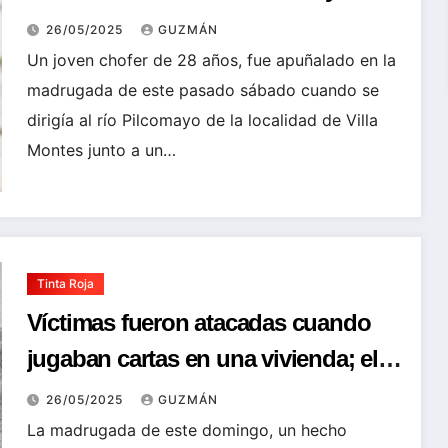
dejan desangrándose, sucedió en
26/05/2025
GUZMÁN
Villa Montes
Un joven chofer de 28 años, fue apuñalado en la
madrugada de este pasado sábado cuando se
dirigía al río Pilcomayo de la localidad de Villa
Montes junto a un…
Tinta Roja
Víctimas fueron atacadas cuando
jugaban cartas en una vivienda; el
atacante huyó en motocicleta.
26/05/2025
GUZMÁN
La madrugada de este domingo, un hecho