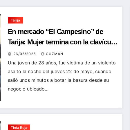
Tarija
En mercado “El Campesino” de
Tarija: Mujer termina con la clavícula
rota tras brutal asalto por
26/05/2025
GUZMÁN
“motochorros”
Una joven de 28 años, fue víctima de un violento
asalto la noche del jueves 22 de mayo, cuando
salió unos minutos a botar la basura desde su
negocio ubicado…
Tinta Roja