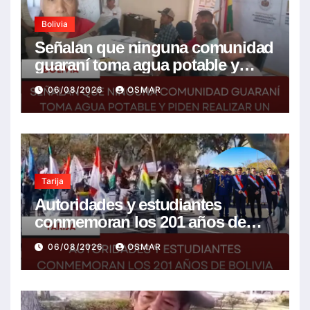
Bolivia
Señalan que ninguna comunidad
guaraní toma agua potable y
piden realizar un Foro para
06/08/2026
OSMAR
resolver la problemática
Tarija
Autoridades y estudiantes
conmemoran los 201 años de
Bolivia con la esperanza de un
06/08/2026
OSMAR
mejor futuro