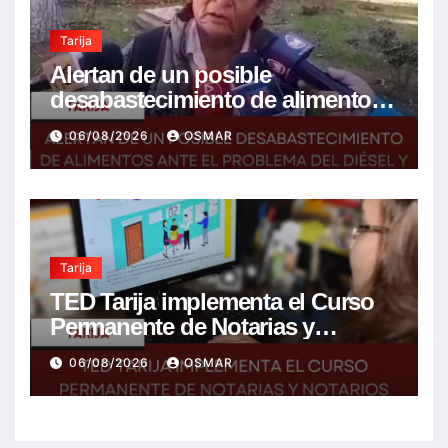
Tarija
Alertan de un posible
desabastecimiento de alimentos
ante el problema del diésel y el
06/08/2026
OSMAR
encarecimiento de insumos
agrícolas
Tarija
TED Tarija implementa el Curso
Permanente de Notarias y
Notarios Electorales 2026
06/08/2026
OSMAR