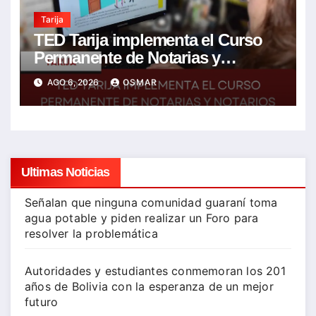
Tarija
TED Tarija implementa el Curso
Permanente de Notarias y
Notarios Electorales 2026
AGO 6, 2026
OSMAR
Ultimas Noticias
Señalan que ninguna comunidad guaraní toma
agua potable y piden realizar un Foro para
resolver la problemática
Autoridades y estudiantes conmemoran los 201
años de Bolivia con la esperanza de un mejor
futuro