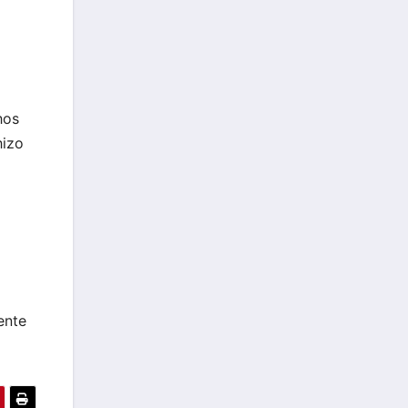
hos
hizo
ente