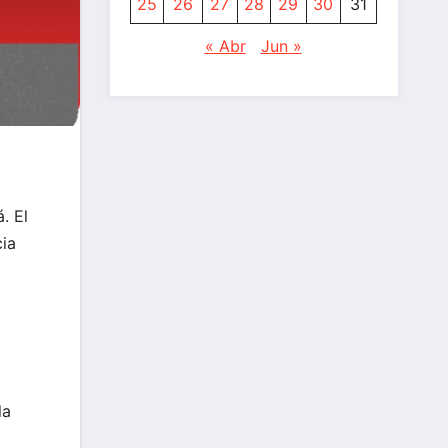
25
26
27
28
29
30
31
« Abr
Jun »
. El
cia
la