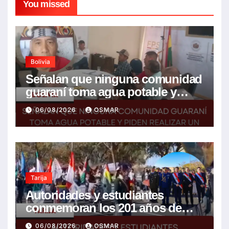
You missed
Bolivia
Señalan que ninguna comunidad
guaraní toma agua potable y
piden realizar un Foro para
06/08/2026
OSMAR
resolver la problemática
Tarija
Autoridades y estudiantes
conmemoran los 201 años de
Bolivia con la esperanza de un
06/08/2026
OSMAR