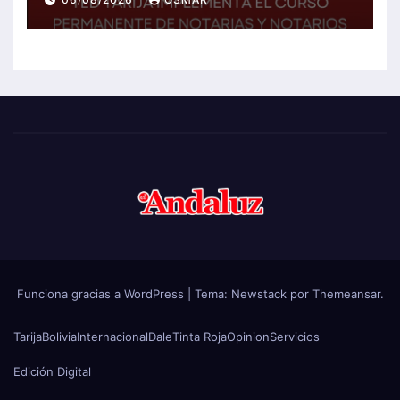
Funciona gracias a WordPress
|
Tema:
Newstack
por
Themeansar
.
Tarija
Bolivia
Internacional
Dale
Tinta Roja
Opinion
Servicios
Edición Digital