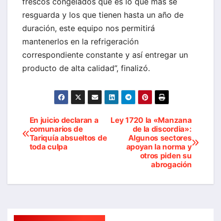
frescos congelados que es lo que más se
resguarda y los que tienen hasta un año de
duración, este equipo nos permitirá
mantenerlos en la refrigeración
correspondiente constante y así entregar un
producto de alta calidad”, finalizó.
En juicio declaran a
Ley 1720 la «Manzana
Navegación
comunarios de
de la discordia»:
Tariquía absueltos de
Algunos sectores
de
toda culpa
apoyan la norma y
otros piden su
entradas
abrogación