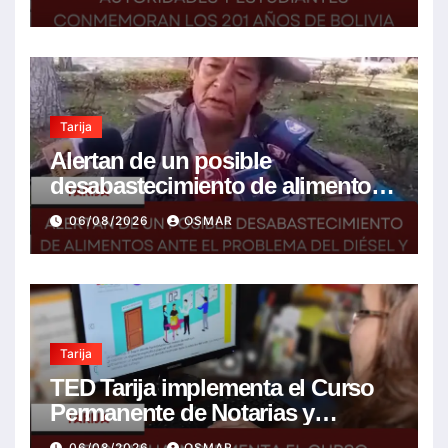
mejor futuro
Tarija
Alertan de un posible
desabastecimiento de alimentos
ante el problema del diésel y el
06/08/2026
OSMAR
encarecimiento de insumos
agrícolas
Tarija
TED Tarija implementa el Curso
Permanente de Notarias y
Notarios Electorales 2026
06/08/2026
OSMAR