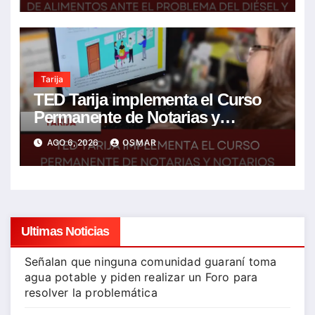
agrícolas
Tarija
TED Tarija implementa el Curso
Permanente de Notarias y
Notarios Electorales 2026
AGO 6, 2026
OSMAR
Ultimas Noticias
Señalan que ninguna comunidad guaraní toma
agua potable y piden realizar un Foro para
resolver la problemática