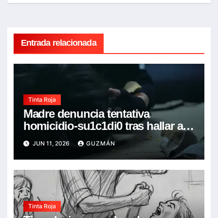
Entrada relacionada
Tinta Roja
Madre denuncia tentativa
homicidio-su1c1di0 tras hallar a
su hija de 22 años con espuma en
JUN 11, 2026
GUZMÁN
la boca
Tinta Roja