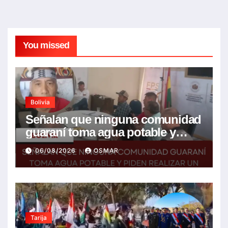
You missed
Bolivia
Señalan que ninguna comunidad
guaraní toma agua potable y
piden realizar un Foro para
06/08/2026
OSMAR
resolver la problemática
Tarija