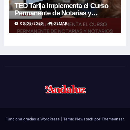
TED Tarija implementa el Curso
Permanente de Notarias y
Notarios Electorales 2026
06/08/2026
OSMAR
Funciona gracias a WordPress
|
Tema:
Newstack
por
Themeansar
.