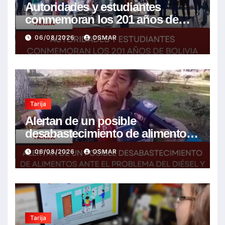
Autoridades y estudiantes
conmemoran los 201 años de
Bolivia con la esperanza de un
06/08/2026
OSMAR
mejor futuro
Tarija
Alertan de un posible
desabastecimiento de alimentos
ante el problema del diésel y el
06/08/2026
OSMAR
encarecimiento de insumos
agrícolas
Tarija