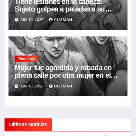
Tiene lesiones en la cabeza:
Sujeto golpea a patadas a su
concubina en frente de su hija de
ABR 19, 2026
GUZMÁN
7 años, la acusó de infidelidad
Tinta Roja
Mujer fue agredida y robada en
plena calle por otra mujer en el
Barrio Narciso Campero
ABR 18, 2026
GUZMÁN
Ultimas Noticias