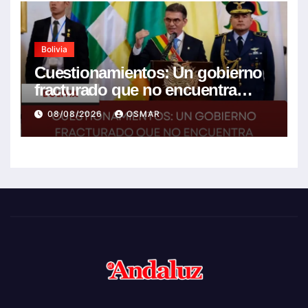
Bolivia
Cuestionamientos: Un gobierno
fracturado que no encuentra
soluciones a la crisis
08/08/2026
OSMAR