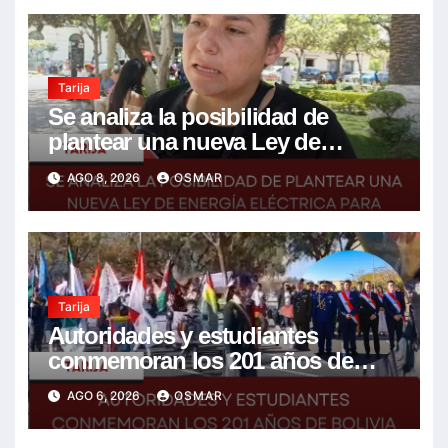
Tarija
Se analiza la posibilidad de
plantear una nueva Ley de
energía eléctrica para incluir la
AGO 8, 2026
OSMAR
tarifa solidaria
Tarija
Autoridades y estudiantes
conmemoran los 201 años de
Bolivia con la esperanza de un
AGO 6, 2026
OSMAR
mejor futuro