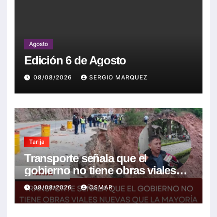
Agosto
Edición 6 de Agosto
08/08/2026
SERGIO MARQUEZ
Tarija
Transporte señala que el
gobierno no tiene obras viales
nuevas que la mayoría son de la
08/08/2026
OSMAR
anterior gestión