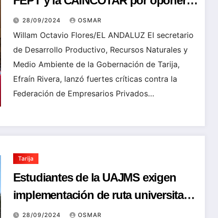
FEPT y la CAINCOTAR por oponerse
a participar de la EXPOSUR 2024
28/09/2024
OSMAR
Willam Octavio Flores/EL ANDALUZ El secretario
de Desarrollo Productivo, Recursos Naturales y
Medio Ambiente de la Gobernación de Tarija,
Efraín Rivera, lanzó fuertes críticas contra la
Federación de Empresarios Privados…
Tarija
Estudiantes de la UAJMS exigen
implementación de ruta universitaria
ante alza de pasajes
28/09/2024
OSMAR