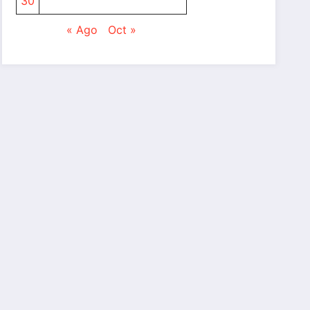
30
« Ago
Oct »