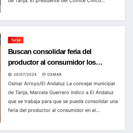
de Tarija. El presidente del Comité Cívico…
Tarija
Buscan consolidar feria del
productor al consumidor los
domingos en el mercado Abasto del
20/07/2024
OSMAR
Sur
Osmar Arroyo/El Andaluz La concejal municipal
de Tarija, Marcela Guerrero indico a El Andaluz
que se trabaja para que se pueda consolidar una
feria del productor al consumidor en el…