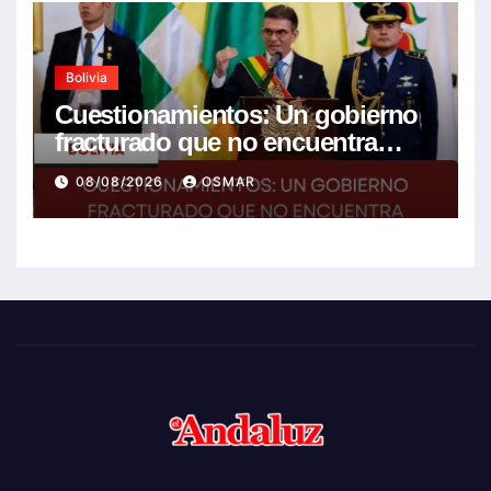
Bolivia
Cuestionamientos: Un gobierno
fracturado que no encuentra
soluciones a la crisis
08/08/2026
OSMAR