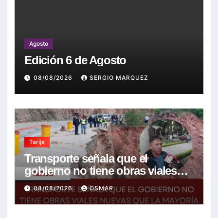
Agosto
Edición 6 de Agosto
08/08/2026
SERGIO MARQUEZ
Tarija
Transporte señala que el
gobierno no tiene obras viales
nuevas que la mayoría son de la
08/08/2026
OSMAR
anterior gestión