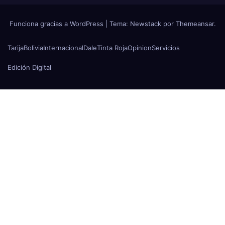
Funciona gracias a WordPress
|
Tema:
Newstack
por
Themeansar
.
Tarija
Bolivia
Internacional
Dale
Tinta Roja
Opinion
Servicios
Edición Digital