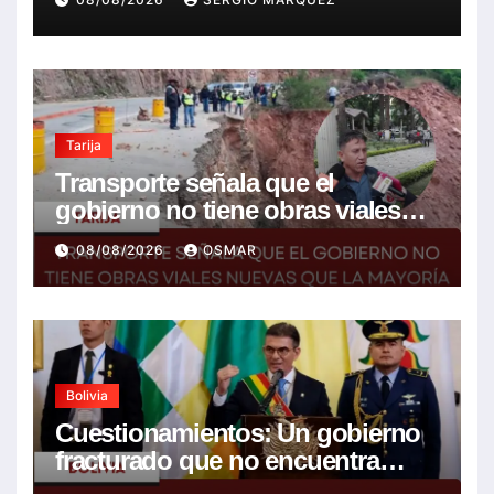
Tarija
Transporte señala que el
gobierno no tiene obras viales
nuevas que la mayoría son de la
08/08/2026
OSMAR
anterior gestión
Bolivia
Cuestionamientos: Un gobierno
fracturado que no encuentra
soluciones a la crisis