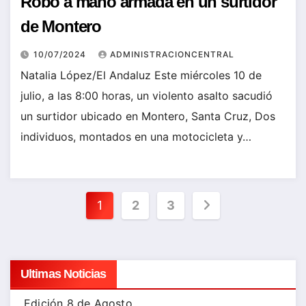
Robo a mano armada en un surtidor
de Montero
10/07/2024
ADMINISTRACIONCENTRAL
Natalia López/El Andaluz Este miércoles 10 de
julio, a las 8:00 horas, un violento asalto sacudió
un surtidor ubicado en Montero, Santa Cruz, Dos
individuos, montados en una motocicleta y…
Paginación
1
2
3
de
entradas
Ultimas Noticias
Edición 8 de Agosto