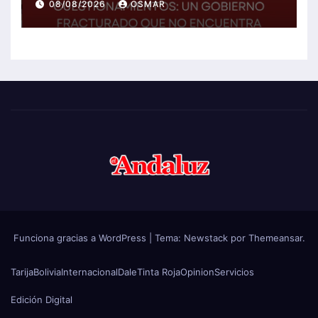
08/08/2026
OSMAR
Funciona gracias a WordPress
|
Tema:
Newstack
por
Themeansar
.
Tarija
Bolivia
Internacional
Dale
Tinta Roja
Opinion
Servicios
Edición Digital